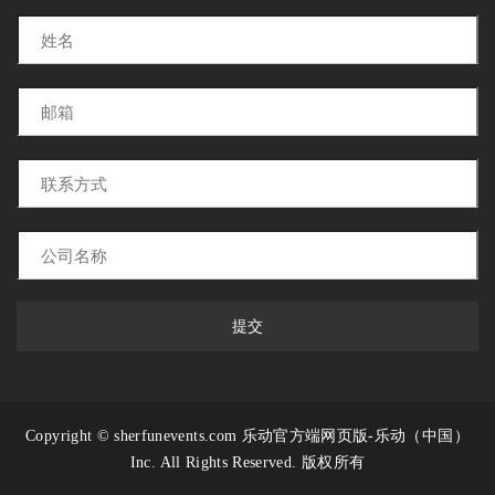
提交
Copyright © sherfunevents.com 乐动官方端网页版-乐动（中国）
Inc. All Rights Reserved. 版权所有