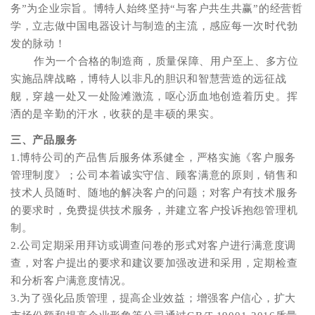
务”为企业宗旨。博特人始终坚持“与客户共生共赢”的经营哲
学，立志做中国电器设计与制造的主流，感应每一次时代勃
发的脉动！
作为一个合格的制造商，质量保障、用户至上、多方位
实施品牌战略，博特人以非凡的胆识和智慧营造的远征战
舰，穿越一处又一处险滩激流，呕心沥血地创造着历史。挥
洒的是辛勤的汗水，收获的是丰硕的果实。
三、产品服务
1.博特公司的产品售后服务体系健全，严格实施《客户服务
管理制度》；公司本着诚实守信、顾客满意的原则，销售和
技术人员随时、随地的解决客户的问题；对客户有技术服务
的要求时，免费提供技术服务，并建立客户投诉抱怨管理机
制。
2.公司定期采用拜访或调查问卷的形式对客户进行满意度调
查，对客户提出的要求和建议要加强改进和采用，定期检查
和分析客户满意度情况。
3.为了强化品质管理，提高企业效益；增强客户信心，扩大