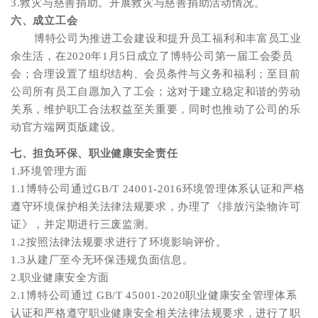
3.救灾与慈善捐助。开展救灾与慈善捐助活动情况。
六、成立工会
博特公司为推进工会建设和提升员工福利和丰富员工业
余生活，在2020年1月5日成立了博特公司第一届工会委员
会；合理设置了组织结构、会员条件与义务和福利；至目前
公司所有员工自愿加入了工会；这对于建立稳定和谐的劳动
关系，维护职工合法权益至关重要，同时也推动了公司的乐
动官方端网页版建设。
七、担负环保、职业健康安全责任
1.环境管理方面
1.1博特公司通过GB/T 24001-2016环境管理体系认证和严格
遵守环境保护相关法律法规要求，办理了《排放污染物许可
证》，并定期进行三废监测。
1.2按照法律法规要求进行了环境影响评价。
1.3从建厂至今无环保违规负面信息。
2.职业健康安全方面
2.1博特公司通过 GB/T 45001-2020职业健康安全管理体系
认证和严格遵守职业健康安全相关法律法规要求，进行了职