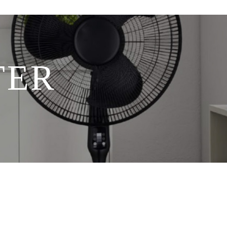
TER
B